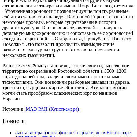
исторических наук, главный научный сотрудник Музея
антропологии и этнографии имени Петра Великого, отметила:
«Уточненная хронология позволяет лучше понять реальные
события становления народов Восточной Европы и заполнить
некоторые пробелы, которые существовали в истории
древних культур». В планах исследователей — получить
детальную микрохронологию и сопоставить её с хронологией
соседних территорий — Ставрополья, Прикубанья, Нижнего
Поволжья. Это позволит проследить взаимодействие
различных культурных групп и этносов на протяжении
нескольких тысячелетий.
Ранее те же учёные установили, что кочевники, населявшие
территорию современной Ростовской области в 3500–1200
годах до нашей эры, владели сложными строительными
технологиями. Они возводили разборные шалаши из дерева,
тростника, сырцовых кирпичей и глины. Эти конструкции
могли стать прообразом классических юрт кочевников
Евразии.
Источник:
МАЭ РАН (Кунсткамера)
Новости
Лапта возвращается: финал Спартакиады в Волгограде