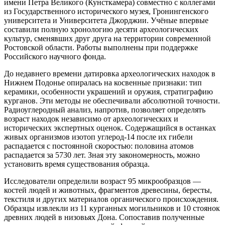
имени Петра Великого (Кунсткамера) совместно с коллегами
из Государственного исторического музея, Гронингенского
университета и Университета Джорджии. Учёные впервые
составили полную хронологию десяти археологических
культур, сменявших друг друга на территории современной
Ростовской области. Работы выполнены при поддержке
Российского научного фонда.
До недавнего времени датировка археологических находок в
Нижнем Подонье опиралась на косвенные признаки: тип
керамики, особенности украшений и оружия, стратиграфию
курганов. Эти методы не обеспечивали абсолютной точности.
Радиоуглеродный анализ, напротив, позволяет определять
возраст находок независимо от археологических и
исторических экспертных оценок. Содержащийся в останках
живых организмов изотоп углерод-14 после их гибели
распадается с постоянной скоростью: половина атомов
распадается за 5730 лет. Зная эту закономерность, можно
установить время существования образца.
Исследователи определили возраст 95 микрообразцов —
костей людей и животных, фрагментов древесины, бересты,
текстиля и других материалов органического происхождения.
Образцы извлекли из 11 курганных могильников и 10 стоянок
древних людей в низовьях Дона. Сопоставив полученные