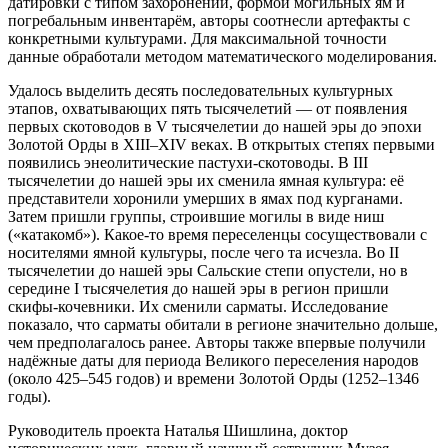
датировки с типом захоронений, формой могильных ям и
погребальным инвентарём, авторы соотнесли артефакты с
конкретными культурами. Для максимальной точности
данные обработали методом математического моделирования.
Удалось выделить десять последовательных культурных
этапов, охватывающих пять тысячелетий — от появления
первых скотоводов в V тысячелетии до нашей эры до эпохи
Золотой Орды в XIII–XIV веках. В открытых степях первыми
появились энеолитические пастухи-скотоводы. В III
тысячелетии до нашей эры их сменила ямная культура: её
представители хоронили умерших в ямах под курганами.
Затем пришли группы, строившие могилы в виде ниш
(«катакомб»). Какое-то время переселенцы сосуществовали с
носителями ямной культуры, после чего та исчезла. Во II
тысячелетии до нашей эры Сальские степи опустели, но в
середине I тысячелетия до нашей эры в регион пришли
скифы-кочевники. Их сменили сарматы. Исследование
показало, что сарматы обитали в регионе значительно дольше,
чем предполагалось ранее. Авторы также впервые получили
надёжные даты для периода Великого переселения народов
(около 425–545 годов) и времени Золотой Орды (1252–1346
годы).
Руководитель проекта Наталья Шишлина, доктор