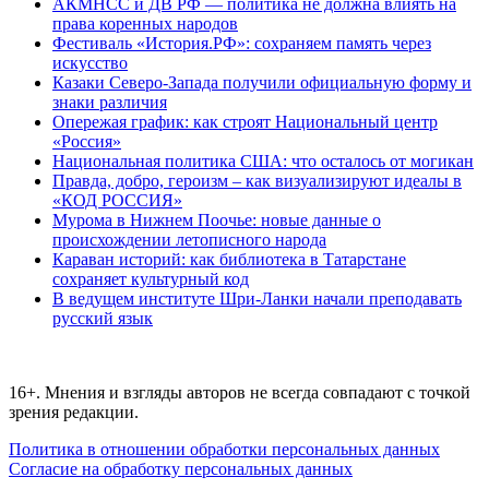
АКМНСС и ДВ РФ — политика не должна влиять на
права коренных народов
Фестиваль «История.РФ»: сохраняем память через
искусство
Казаки Северо-Запада получили официальную форму и
знаки различия
Опережая график: как строят Национальный центр
«Россия»
Национальная политика США: что осталось от могикан
Правда, добро, героизм – как визуализируют идеалы в
«КОД РОССИЯ»
Мурома в Нижнем Поочье: новые данные о
происхождении летописного народа
Караван историй: как библиотека в Татарстане
сохраняет культурный код
В ведущем институте Шри-Ланки начали преподавать
русский язык
16+. Мнения и взгляды авторов не всегда совпадают с точкой
зрения редакции.
Политика в отношении обработки персональных данных
Согласие на обработку персональных данных