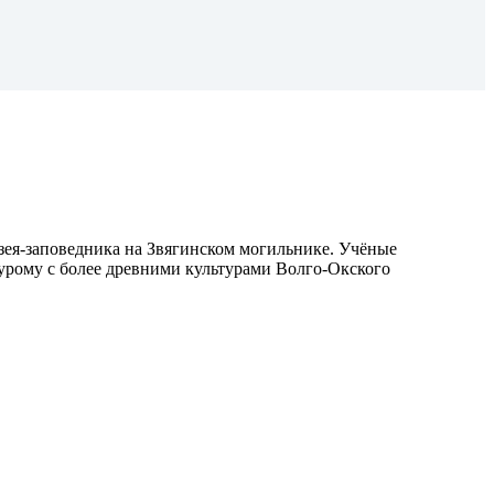
зея-заповедника на Звягинском могильнике. Учёные
мурому с более древними культурами Волго-Окского