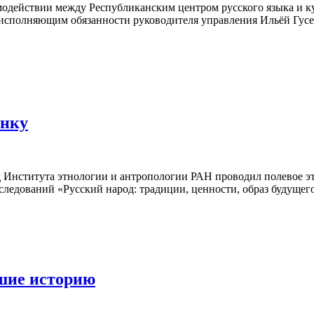
аимодействии между Республиканским центром русского языка и
 исполняющим обязанности руководителя управления Ильёй Гус
инку
д Института этнологии и антропологии РАН проводил полевое э
ледований «Русский народ: традиции, ценности, образ будущег
вшие историю