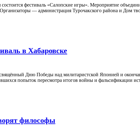
рая состоится фестиваль «Салопские игры». Мероприятие объеди
 Организаторы — администрация Турочакского района и Дом тв
иваль в Хабаровске
посвящённый Дню Победы над милитаристской Японией и оконча
астившихся попыток пересмотра итогов войны и фальсификации 
оворят философы