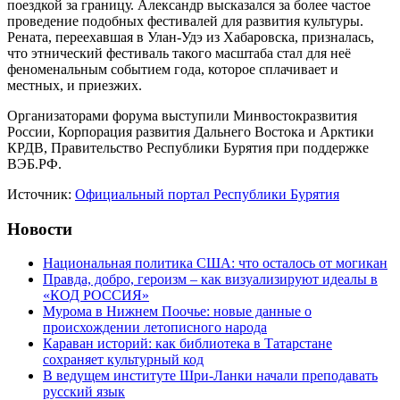
поездкой за границу. Александр высказался за более частое
проведение подобных фестивалей для развития культуры.
Рената, переехавшая в Улан-Удэ из Хабаровска, призналась,
что этнический фестиваль такого масштаба стал для неё
феноменальным событием года, которое сплачивает и
местных, и приезжих.
Организаторами форума выступили Минвостокразвития
России, Корпорация развития Дальнего Востока и Арктики
КРДВ, Правительство Республики Бурятия при поддержке
ВЭБ.РФ.
Источник:
Официальный портал Республики Бурятия
Новости
Национальная политика США: что осталось от могикан
Правда, добро, героизм – как визуализируют идеалы в
«КОД РОССИЯ»
Мурома в Нижнем Поочье: новые данные о
происхождении летописного народа
Караван историй: как библиотека в Татарстане
сохраняет культурный код
В ведущем институте Шри-Ланки начали преподавать
русский язык