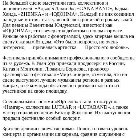
На большой сцене выступили пять коллективов и
исполнителей: «АдьянЪ ЛахинЪ», «GANA BAND», Бадма-
Ханда, «ZHENKA» и «ЮДОНМА». Каждый из них соединил
народные мотивы с актуальной электроникой и рок-музыкой.
Для певицы Валентины Юндуновой, известной как
«ЮДОНМА», этот вечер стал дебютом в новом формате.
Раньше она работала с фонограммой, здесь впервые вышла на
сцену с живым бэндом. «Это было непросто, но очень
интересно, — призналась артистка. — Просто это любовь».
Фестиваль привлёк внимание профессионального сообщества
из-за рубежа. В Улан-Удэ приехали продюсеры из России,
Китая и Монголии. Людмила Борисова, продюсер
красноярского фестиваля «Мир Сибири», отметила, что на
сцене выступают лучшие музыканты региона в разных
жанрах, и её команда обязательно пригласит кого-то из
участников на свою площадку.
Специальными гостями «Юртэмсэ» стали этно-группа
«Намгар», коллективы LUTAAR и «LUTABAND», а также
мастер горлового пения Виктор Жалсанов. Их выступления
придали фестивалю особый колорит.
Зрители делились впечатлениями. Полина назвала уровень
концерта и организации шикарным, сравнив ощущения с