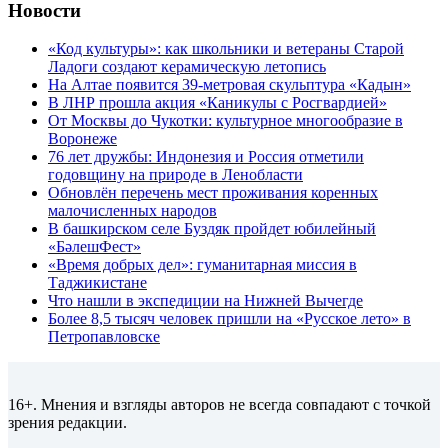
Новости
«Код культуры»: как школьники и ветераны Старой
Ладоги создают керамическую летопись
На Алтае появится 39-метровая скульптура «Кадын»
В ЛНР прошла акция «Каникулы с Росгвардией»
От Москвы до Чукотки: культурное многообразие в
Воронеже
76 лет дружбы: Индонезия и Россия отметили
годовщину на природе в Ленобласти
Обновлён перечень мест проживания коренных
малочисленных народов
В башкирском селе Буздяк пройдет юбилейный
«БәлешФест»
«Время добрых дел»: гуманитарная миссия в
Таджикистане
Что нашли в экспедиции на Нижней Вычегде
Более 8,5 тысяч человек пришли на «Русское лето» в
Петропавловске
16+. Мнения и взгляды авторов не всегда совпадают с точкой
зрения редакции.