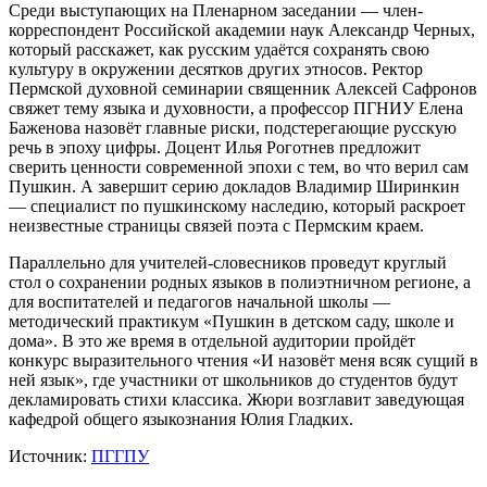
Среди выступающих на Пленарном заседании — член-
корреспондент Российской академии наук Александр Черных,
который расскажет, как русским удаётся сохранять свою
культуру в окружении десятков других этносов. Ректор
Пермской духовной семинарии священник Алексей Сафронов
свяжет тему языка и духовности, а профессор ПГНИУ Елена
Баженова назовёт главные риски, подстерегающие русскую
речь в эпоху цифры. Доцент Илья Роготнев предложит
сверить ценности современной эпохи с тем, во что верил сам
Пушкин. А завершит серию докладов Владимир Ширинкин
— специалист по пушкинскому наследию, который раскроет
неизвестные страницы связей поэта с Пермским краем.
Параллельно для учителей-словесников проведут круглый
стол о сохранении родных языков в полиэтничном регионе, а
для воспитателей и педагогов начальной школы —
методический практикум «Пушкин в детском саду, школе и
дома». В это же время в отдельной аудитории пройдёт
конкурс выразительного чтения «И назовёт меня всяк сущий в
ней язык», где участники от школьников до студентов будут
декламировать стихи классика. Жюри возглавит заведующая
кафедрой общего языкознания Юлия Гладких.
Источник:
ПГГПУ