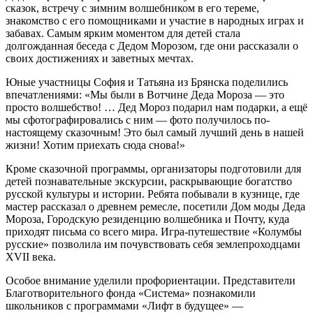
сказок, встречу с зимним волшебником в его тереме,
знакомство с его помощниками и участие в народных играх и
забавах. Самым ярким моментом для детей стала
долгожданная беседа с Дедом Морозом, где они рассказали о
своих достижениях и заветных мечтах.
Юные участницы София и Татьяна из Брянска поделились
впечатлениями: «Мы были в Вотчине Деда Мороза — это
просто волшебство! … Дед Мороз подарил нам подарки, а ещё
мы сфотографировались с ним — фото получилось по-
настоящему сказочным! Это был самый лучший день в нашей
жизни! Хотим приехать сюда снова!»
Кроме сказочной программы, организаторы подготовили для
детей познавательные экскурсии, раскрывающие богатство
русской культуры и истории. Ребята побывали в кузнице, где
мастер рассказал о древнем ремесле, посетили Дом моды Деда
Мороза, Городскую резиденцию волшебника и Почту, куда
приходят письма со всего мира. Игра-путешествие «Колумбы
русские» позволила им почувствовать себя землепроходцами
XVII века.
Особое внимание уделили профориентации. Представители
Благотворительного фонда «Система» познакомили
школьников с программами «Лифт в будущее» —