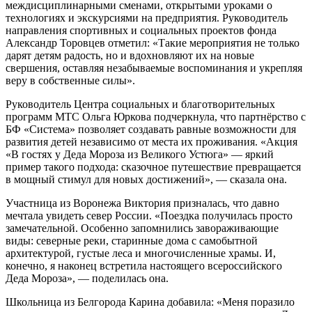
междисциплинарными сменами, открытыми уроками о
технологиях и экскурсиями на предприятия. Руководитель
направления спортивных и социальных проектов фонда
Александр Торовцев отметил: «Такие мероприятия не только
дарят детям радость, но и вдохновляют их на новые
свершения, оставляя незабываемые воспоминания и укрепляя
веру в собственные силы».
Руководитель Центра социальных и благотворительных
программ МТС Ольга Юркова подчеркнула, что партнёрство с
БФ «Система» позволяет создавать равные возможности для
развития детей независимо от места их проживания. «Акция
«В гостях у Деда Мороза из Великого Устюга» — яркий
пример такого подхода: сказочное путешествие превращается
в мощный стимул для новых достижений», — сказала она.
Участница из Воронежа Виктория призналась, что давно
мечтала увидеть север России. «Поездка получилась просто
замечательной. Особенно запомнились завораживающие
виды: северные реки, старинные дома с самобытной
архитектурой, густые леса и многочисленные храмы. И,
конечно, я наконец встретила настоящего всероссийского
Деда Мороза», — поделилась она.
Школьница из Белгорода Карина добавила: «Меня поразило