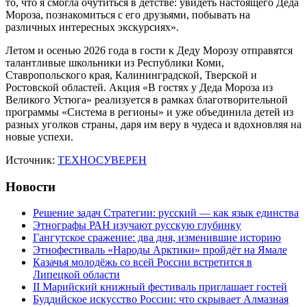
то, что я смогла очутиться в детстве: увидеть настоящего Деда
Мороза, познакомиться с его друзьями, побывать на
различных интересных экскурсиях».
Летом и осенью 2026 года в гости к Деду Морозу отправятся
талантливые школьники из Республики Коми,
Ставропольского края, Калининградской, Тверской и
Ростовской областей. Акция «В гостях у Деда Мороза из
Великого Устюга» реализуется в рамках благотворительной
программы «Система в регионы» и уже объединила детей из
разных уголков страны, даря им веру в чудеса и вдохновляя на
новые успехи.
Источник:
ТЕХНОСУВЕРЕН
Новости
Решение задач Стратегии: русский — как язык единства
Этнографы РАН изучают русскую глубинку
Гангутское сражение: два дня, изменившие историю
Этнофестиваль «Народы Арктики» пройдёт на Ямале
Казачья молодёжь со всей России встретится в
Липецкой области
II Марийский книжный фестиваль приглашает гостей
Буддийское искусство России: что скрывает Алмазная