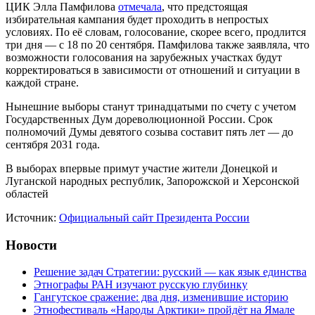
ЦИК Элла Памфилова
отмечала
, что предстоящая
избирательная кампания будет проходить в непростых
условиях. По её словам, голосование, скорее всего, продлится
три дня — с 18 по 20 сентября. Памфилова также заявляла, что
возможности голосования на зарубежных участках будут
корректироваться в зависимости от отношений и ситуации в
каждой стране.
Нынешние выборы станут тринадцатыми по счету с учетом
Государственных Дум дореволюционной России. Срок
полномочий Думы девятого созыва составит пять лет — до
сентября 2031 года.
В выборах впервые примут участие жители Донецкой и
Луганской народных республик, Запорожской и Херсонской
областей
Источник:
Официальный сайт Президента России
Новости
Решение задач Стратегии: русский — как язык единства
Этнографы РАН изучают русскую глубинку
Гангутское сражение: два дня, изменившие историю
Этнофестиваль «Народы Арктики» пройдёт на Ямале