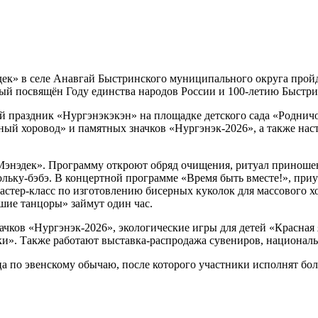
эдек» в селе Анавгай Быстринского муниципального округа прой
ый посвящён Году единства народов России и 100-летию Быстри
 праздник «Нургэнэкэкэн» на площадке детского сада «Родничок
ый хоровод» и памятных значков «Нургэнэк-2026», а также нас
Мэнэдек». Программу откроют обряд очищения, ритуал приношен
ьку-бэбэ. В концертной программе «Время быть вместе!», приу
стер-класс по изготовлению бисерных куколок для массового х
шие танцоры» займут один час.
чков «Нургэнэк-2026», экологические игры для детей «Красная 
и». Также работают выставка-распродажа сувениров, национальн
ца по эвенскому обычаю, после которого участники исполнят бо