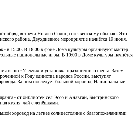
дёт обряд встречи Нового Солнца по эвенскому обычаю. Это
нского района. Двухдневное мероприятие начнётся 19 июня.
» в 15:00. В 18:00 в фойе Дома культуры организуют мастер-
тольные национальные игры. В 19:00 в Доме культуры начнётся
ия огню «Улекчи» и установка праздничного шеста. Затем
роченной к Году единства народов России, выступят
оровода. За ним последует большой хоровод. Национальные
яранга» от библиотек сёл Эссо и Анавгай, Быстринского
ая кухня, чай с лепёшками.
льшой хоровод на летнее солнцестояние с благопожеланиями