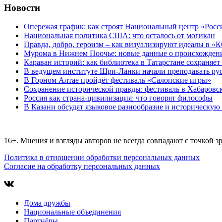
Новости
Опережая график: как строят Национальный центр «Росс
Национальная политика США: что осталось от могикан
Правда, добро, героизм – как визуализируют идеалы в
Мурома в Нижнем Поочье: новые данные о происхождени
Караван историй: как библиотека в Татарстане сохраняет
В ведущем институте Шри-Ланки начали преподавать ру
В Горном Алтае пройдёт фестиваль «Салопские игры»
Сохранение исторической правды: фестиваль в Хабаровс
Россия как страна-цивилизация: что говорят философы
В Казани обсудят языковое разнообразие и историческую
16+. Мнения и взгляды авторов не всегда совпадают с точкой з
Политика в отношении обработки персональных данных
Согласие на обработку персональных данных
Дома дружбы
Национальные объединения
Партнёры