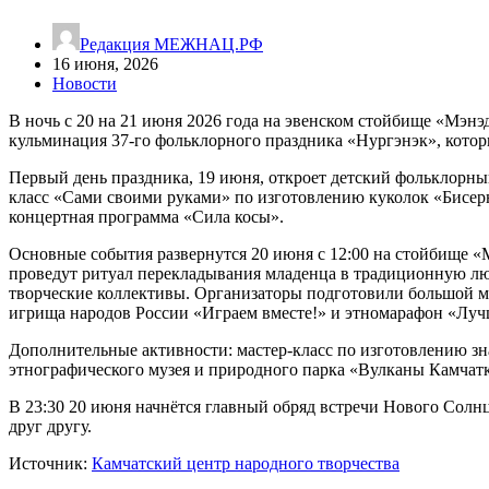
Редакция МЕЖНАЦ.РФ
16 июня, 2026
Новости
В ночь с 20 на 21 июня 2026 года на эвенском стойбище «Мэн
кульминация 37-го фольклорного праздника «Нургэнэк», котор
Первый день праздника, 19 июня, откроет детский фольклорный
класс «Сами своими руками» по изготовлению куколок «Бисерн
концертная программа «Сила косы».
Основные события развернутся 20 июня с 12:00 на стойбище «
проведут ритуал перекладывания младенца в традиционную люл
творческие коллективы. Организаторы подготовили большой ма
игрища народов России «Играем вместе!» и этномарафон «Луч
Дополнительные активности: мастер-класс по изготовлению зна
этнографического музея и природного парка «Вулканы Камчатк
В 23:30 20 июня начнётся главный обряд встречи Нового Солн
друг другу.
Источник:
Камчатский центр народного творчества