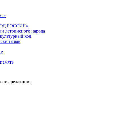
ия»
 «КОД РОССИЯ»
и летописного народа
 культурный код
сский язык
ке
 память
рения редакции.