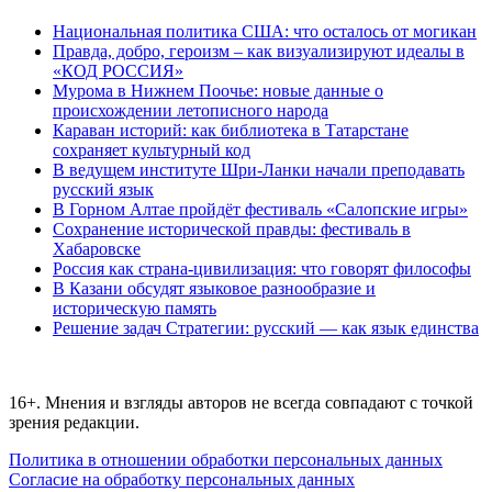
Национальная политика США: что осталось от могикан
Правда, добро, героизм – как визуализируют идеалы в
«КОД РОССИЯ»
Мурома в Нижнем Поочье: новые данные о
происхождении летописного народа
Караван историй: как библиотека в Татарстане
сохраняет культурный код
В ведущем институте Шри-Ланки начали преподавать
русский язык
В Горном Алтае пройдёт фестиваль «Салопские игры»
Сохранение исторической правды: фестиваль в
Хабаровске
Россия как страна-цивилизация: что говорят философы
В Казани обсудят языковое разнообразие и
историческую память
Решение задач Стратегии: русский — как язык единства
16+. Мнения и взгляды авторов не всегда совпадают с точкой
зрения редакции.
Политика в отношении обработки персональных данных
Согласие на обработку персональных данных