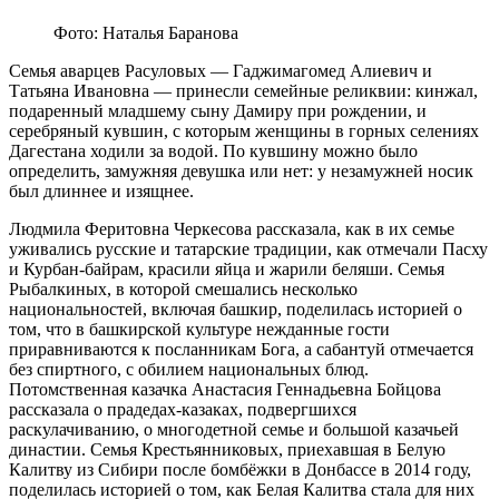
Фото: Наталья Баранова
Семья аварцев Расуловых — Гаджимагомед Алиевич и
Татьяна Ивановна — принесли семейные реликвии: кинжал,
подаренный младшему сыну Дамиру при рождении, и
серебряный кувшин, с которым женщины в горных селениях
Дагестана ходили за водой. По кувшину можно было
определить, замужняя девушка или нет: у незамужней носик
был длиннее и изящнее.
Людмила Феритовна Черкесова рассказала, как в их семье
уживались русские и татарские традиции, как отмечали Пасху
и Курбан-байрам, красили яйца и жарили беляши. Семья
Рыбалкиных, в которой смешались несколько
национальностей, включая башкир, поделилась историей о
том, что в башкирской культуре нежданные гости
приравниваются к посланникам Бога, а сабантуй отмечается
без спиртного, с обилием национальных блюд.
Потомственная казачка Анастасия Геннадьевна Бойцова
рассказала о прадедах-казаках, подвергшихся
раскулачиванию, о многодетной семье и большой казачьей
династии. Семья Крестьянниковых, приехавшая в Белую
Калитву из Сибири после бомбёжки в Донбассе в 2014 году,
поделилась историей о том, как Белая Калитва стала для них