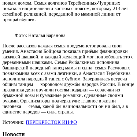
новым домом. Семья долганов Теребихиных-Чуприных
показала национальный костюм с поясом, которому 213 лет —
семейной реликвией, переданной по маминой линии от
прапрабабушек.
Фото: Наталья Баранова
После рассказов каждая семья продемонстрировала свои
умения. Анастасия Бойцова показала приёмы фланкировки
казачьей шашкой, и каждый желающий мог попробовать это с
деревянными шашками. Семья Рыбалкиных исполнила
башкирский народный танец мамы и сына, семья Расуловых
познакомила всех с азами лезгинки, а Анастасия Теребихина
исполнила народный танец с бубном. Завершилась встреча
общим танцем — хороводом дружбы народов России. В конце
праздника дети вручили гостям подарки — сердечки из
бумажной лозы и бумажные ромашки, сделанные своими
руками. Организаторы подчеркнули: главное в жизни
человека — семья, какой бы национальности он ни был, а в
единстве народов — сила страны.
Источник:
ПЕРЕКРЕСТОК ИНФО
Новости