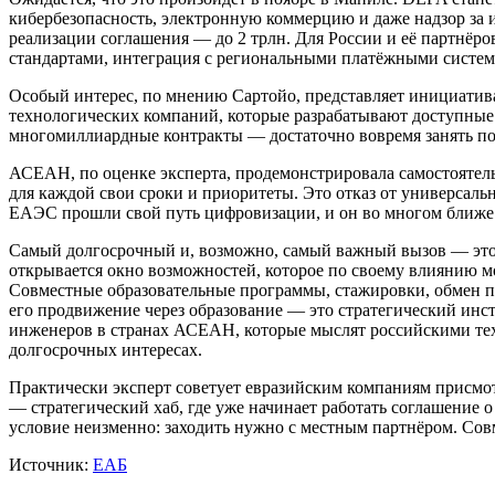
кибербезопасность, электронную коммерцию и даже надзор за 
реализации соглашения — до 2 трлн. Для России и её партнёро
стандартами, интеграция с региональными платёжными системам
Особый интерес, по мнению Сартойо, представляет инициатива
технологических компаний, которые разрабатывают доступные 
многомиллиардные контракты — достаточно вовремя занять по
АСЕАН, по оценке эксперта, продемонстрировала самостоятель
для каждой свои сроки и приоритеты. Это отказ от универсаль
ЕАЭС прошли свой путь цифровизации, и он во многом ближе 
Самый долгосрочный и, возможно, самый важный вызов — это 
открывается окно возможностей, которое по своему влиянию 
Совместные образовательные программы, стажировки, обмен пр
его продвижение через образование — это стратегический инс
инженеров в странах АСЕАН, которые мыслят российскими техн
долгосрочных интересах.
Практически эксперт советует евразийским компаниям присмо
— стратегический хаб, где уже начинает работать соглашени
условие неизменно: заходить нужно с местным партнёром. Сов
Источник:
ЕАБ