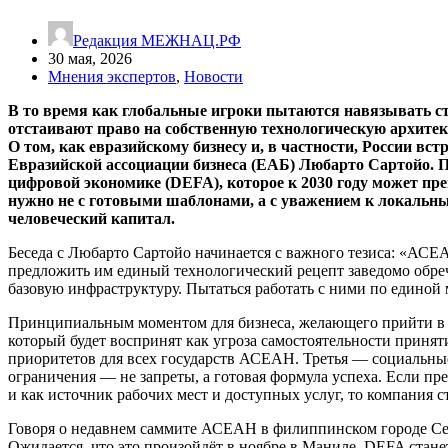
Редакция МЕЖНАЦ.РФ
30 мая, 2026
Мнения экспертов
,
Новости
В то время как глобальные игроки пытаются навязывать 
отстаивают право на собственную технологическую архитек
О том, как евразийскому бизнесу и, в частности, России вст
Евразийской ассоциации бизнеса (ЕАБ) Любарто Сартойо. П
цифровой экономике (DEFA), которое к 2030 году может пр
нужно не с готовыми шаблонами, а с уважением к локальны
человеческий капитал.
Беседа с Любарто Сартойо начинается с важного тезиса: «АСЕ
предложить им единый технологический рецепт заведомо обреч
базовую инфраструктуру. Пытаться работать с ними по единой м
Принципиальным моментом для бизнеса, желающего прийти в р
который будет воспринят как угроза самостоятельности принят
приоритетов для всех государств АСЕАН. Третья — социальные
ограничения — не запреты, а готовая формула успеха. Если пр
и как источник рабочих мест и доступных услуг, то компания с
Говоря о недавнем саммите АСЕАН в филиппинском городе Себ
Ожидается, что это произойдёт в ноябре в Маниле. DEFA ста