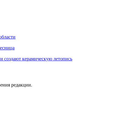
области
лесница
ги создают керамическую летопись
рения редакции.