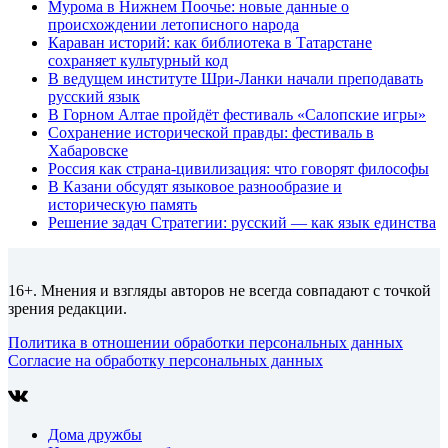
Мурома в Нижнем Поочье: новые данные о
происхождении летописного народа
Караван историй: как библиотека в Татарстане
сохраняет культурный код
В ведущем институте Шри-Ланки начали преподавать
русский язык
В Горном Алтае пройдёт фестиваль «Салопские игры»
Сохранение исторической правды: фестиваль в
Хабаровске
Россия как страна-цивилизация: что говорят философы
В Казани обсудят языковое разнообразие и
историческую память
Решение задач Стратегии: русский — как язык единства
16+. Мнения и взгляды авторов не всегда совпадают с точкой
зрения редакции.
Политика в отношении обработки персональных данных
Согласие на обработку персональных данных
Дома дружбы