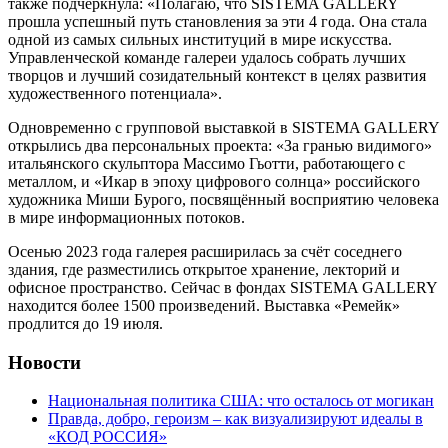
также подчеркнула: «Полагаю, что SISTEMA GALLERY
прошла успешный путь становления за эти 4 года. Она стала
одной из самых сильных институций в мире искусства.
Управленческой команде галереи удалось собрать лучших
творцов и лучший созидательный контекст в целях развития
художественного потенциала».
Одновременно с групповой выставкой в SISTEMA GALLERY
открылись два персональных проекта: «За гранью видимого»
итальянского скульптора Массимо Гьотти, работающего с
металлом, и «Икар в эпоху цифрового солнца» российского
художника Миши Бурого, посвящённый восприятию человека
в мире информационных потоков.
Осенью 2023 года галерея расширилась за счёт соседнего
здания, где разместились открытое хранение, лекторий и
офисное пространство. Сейчас в фондах SISTEMA GALLERY
находится более 1500 произведений. Выставка «Ремейк»
продлится до 19 июля.
Новости
Национальная политика США: что осталось от могикан
Правда, добро, героизм – как визуализируют идеалы в
«КОД РОССИЯ»