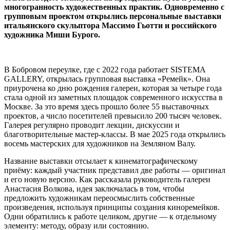
многогранность художественных практик. Одновременно с
групповым проектом открылись персональные выставки
итальянского скульптора Массимо Гьотти и российского
художника Миши Бурого.
В Бобровом переулке, где с 2022 года работает SISTEMA
GALLERY, открылась групповая выставка «Ремейк». Она
приурочена ко дню рождения галереи, которая за четыре года
стала одной из заметных площадок современного искусства в
Москве. За это время здесь прошло более 55 выставочных
проектов, а число посетителей превысило 200 тысяч человек.
Галерея регулярно проводит лекции, дискуссии и
благотворительные мастер-классы. В мае 2025 года открылись
восемь мастерских для художников на Земляном Валу.
Название выставки отсылает к кинематографическому
приёму: каждый участник представил две работы — оригинал
и его новую версию. Как рассказала руководитель галереи
Анастасия Волкова, идея заключалась в том, чтобы
предложить художникам переосмыслить собственные
произведения, используя принципы создания киноремейков.
Одни обратились к работе целиком, другие — к отдельному
элементу: методу, образу или состоянию.