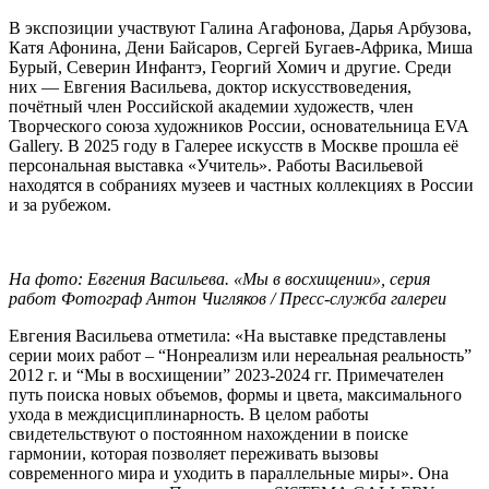
В экспозиции участвуют Галина Агафонова, Дарья Арбузова,
Катя Афонина, Дени Байсаров, Сергей Бугаев-Африка, Миша
Бурый, Северин Инфантэ, Георгий Хомич и другие. Среди
них — Евгения Васильева, доктор искусствоведения,
почётный член Российской академии художеств, член
Творческого союза художников России, основательница EVA
Gallery. В 2025 году в Галерее искусств в Москве прошла её
персональная выставка «Учитель». Работы Васильевой
находятся в собраниях музеев и частных коллекциях в России
и за рубежом.
На фото: Евгения Васильева. «Мы в восхищении», серия
работ Фотограф Антон Чигляков / Пресс-служба галереи
Евгения Васильева отметила: «На выставке представлены
серии моих работ – “Нонреализм или нереальная реальность”
2012 г. и “Мы в восхищении” 2023-2024 гг. Примечателен
путь поиска новых объемов, формы и цвета, максимального
ухода в междисциплинарность. В целом работы
свидетельствуют о постоянном нахождении в поиске
гармонии, которая позволяет переживать вызовы
современного мира и уходить в параллельные миры». Она