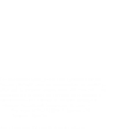
Оргкомитет по проведению Года единства народов
России утвердил план региональных мероприятий на
2026 год. В документ вошло более 400 событий — от
фестивалей и форумов до патриотических акций и
просветительских конкурсов, которые пройдут в
субъектах Российской Федерации. Их цель —…
Редакция МЕЖНАЦ.РФ
5 июня, 2026
Анонсы
,
Новости
Мост культуры: Русская березка в Тольятти