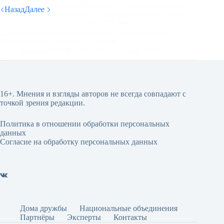
Году единства народов России и 175-летию Самарской
Назад
Далее
губернии. Организаторы — благотворительный фонд
«Духовное наследие» имени С.Ф. Жилкина и
администрация городского округа при поддержке
Федерального агентства по делам…
Редакция МЕЖНАЦ.РФ
4 июня, 2026
16+. Мнения и взгляды авторов не всегда совпадают с
точкой зрения редакции.
Политика в отношении обработки персональных
данных
Согласие на обработку персональных данных
Дома дружбы
Национальные объединения
Партнёры
Эксперты
Контакты