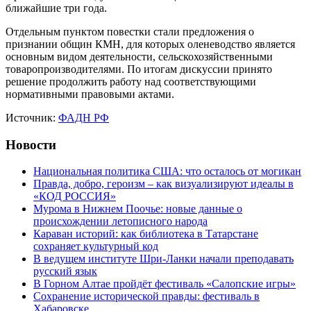
ближайшие три года.
Отдельным пунктом повестки стали предложения о
признании общин КМН, для которых оленеводство является
основным видом деятельности, сельскохозяйственными
товаропроизводителями. По итогам дискуссии принято
решение продолжить работу над соответствующими
нормативными правовыми актами.
Источник:
ФАДН РФ
Новости
Национальная политика США: что осталось от могикан
Правда, добро, героизм – как визуализируют идеалы в
«КОД РОССИЯ»
Мурома в Нижнем Поочье: новые данные о
происхождении летописного народа
Караван историй: как библиотека в Татарстане
сохраняет культурный код
В ведущем институте Шри-Ланки начали преподавать
русский язык
В Горном Алтае пройдёт фестиваль «Салопские игры»
Сохранение исторической правды: фестиваль в
Хабаровске