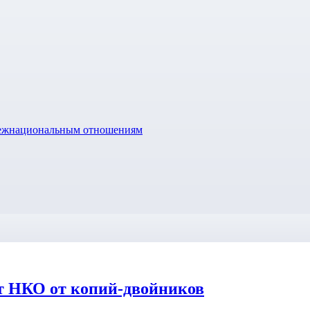
межнациональным отношениям
ит НКО от копий-двойников