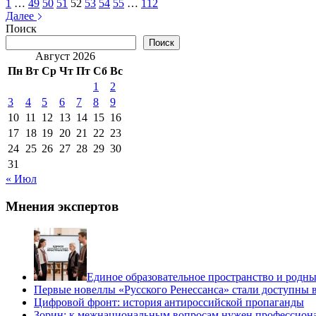
1
…
49
50
51
52
53
54
55
…
112
Далее
Поиск
Поиск
Август 2026
Пн
Вт
Ср
Чт
Пт
Сб
Вс
1
2
3
4
5
6
7
8
9
10
11
12
13
14
15
16
17
18
19
20
21
22
23
24
25
26
27
28
29
30
31
« Июл
Мнения экспертов
Единое образовательное пространство и родны
Первые новеллы «Русского Ренессанса» стали доступны 
Цифровой фронт: история антироссийской пропаганды
Зорин: к межнациональным вопросам нужен профессион