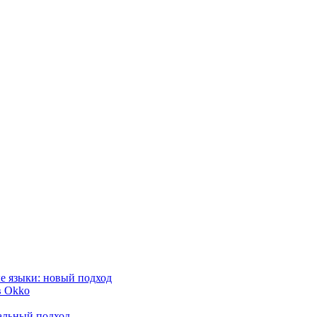
е языки: новый подход
в Okko
альный подход