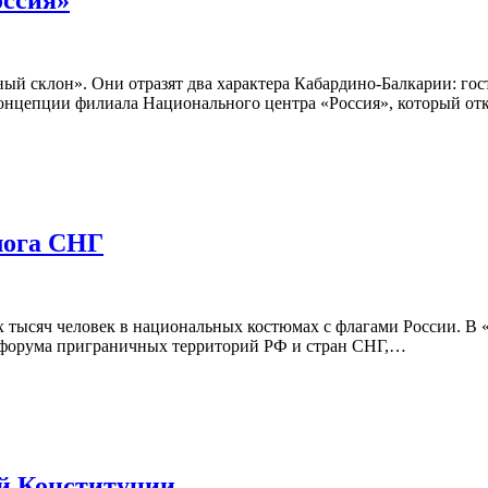
оссия»
ый склон». Они отразят два характера Кабардино-Балкарии: го
 концепции филиала Национального центра «Россия», который от
лога СНГ
 тысяч человек в национальных костюмах с флагами России. В «
форума приграничных территорий РФ и стран СНГ,…
й Конституции