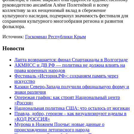
руководителю ансамбля Алёне Полетнёвой и всему
коллективу за их неоценимый вклад в сбережение
культурного наследия, подчеркнул значимость фестиваля для
сохранения культурного многообразия региона и развития
фольклора.
Источник:
Госкомнац Республики Крым
Новости
Лапта возвращается: финал Спартакиады в Волгограде
АКМНСС и ДВ РФ — политика не должна влиять на
права коренных народов
Фестиваль «История.РФ»: сохраняем память через
искусство
Казаки Северо-Запада получили официальную форму и
знаки различия
Опережая график: как строят Национальный центр
«Россия»
Национальная политика США: что осталось от могикан
Правда, добро, героизм – как визуализируют идеалы в
«КОД РОССИЯ»
Мурома в Нижнем Поочье: новые данные о
происхождении летописного народа